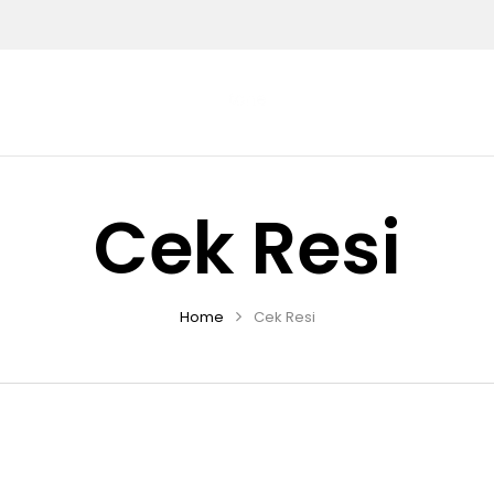
Cek Resi
Home
Cek Resi