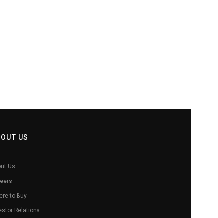
BOUT US
ut Us
eers
re to Buy
estor Relations