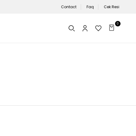
Contact
Faq
Cek Resi
0