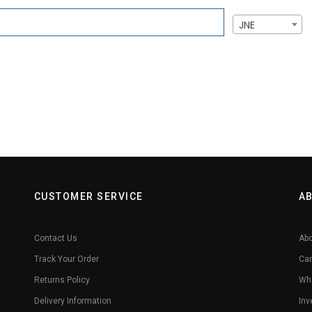
JNE
CUSTOMER SERVICE
A
Contact Us
Abo
Track Your Order
Car
Returns Policy
Whe
Delivery Information
Inv