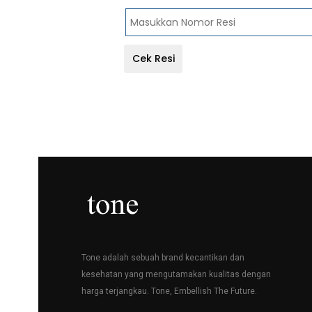
Cek Resi
Tone adalah sebuah brand kecantikan dan
kesehatan yang mengutamakan kualitas dengan
harga terjangkau. Tone, Embellish The Future.