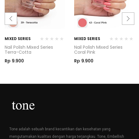
MIXED SERIES
MIXED SERIES
Nail Polish Mixed Series
Nail Polish Mixed Series
Terra-Cotta
Coral Pink
Rp
9.900
Rp
9.900
Tone adalah sebuah brand kecantikan dan kesehatan yang
mengutamakan kualitas dengan harga terjangkau. Tone, Embellish