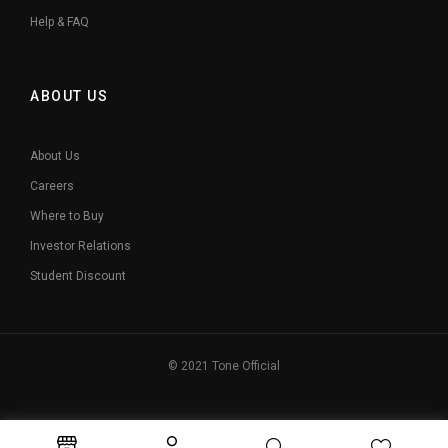
Help & FAQ
ABOUT US
About Us
Careers
Where to Buy
Investor Relations
Student Discount
© 2021 Tone Official