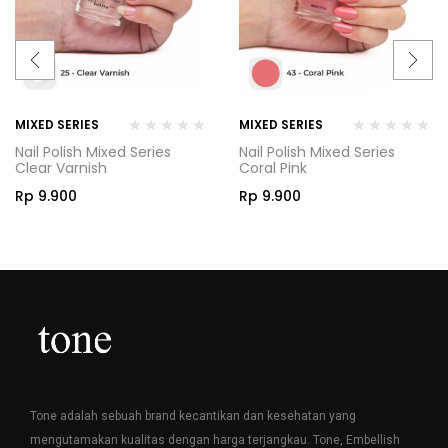
MIXED SERIES
MIXED SERIES
Nail Polish Mixed Series
Nail Polish Mixed Series
Clear Varnish
Coral Pink
Rp
9.900
Rp
9.900
Tone adalah sebuah brand kecantikan dan kesehatan yang
mengutamakan kualitas dengan harga terjangkau. Tone, Embellish