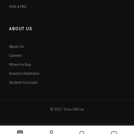
Help & FAQ
ABOUT US
About Us
Careers
Where to Buy
Investor Relations
Student Discount
© 2021 Tone Official