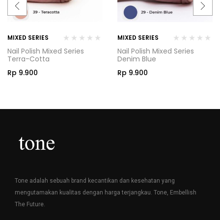
MIXED SERIES
MIXED SERIES
Nail Polish Mixed Series
Nail Polish Mixed Series
Terra-Cotta
Denim Blue
Rp
9.900
Rp
9.900
Tone adalah sebuah brand kecantikan dan kesehatan yang
mengutamakan kualitas dengan harga terjangkau. Tone, Embellish
The Future.