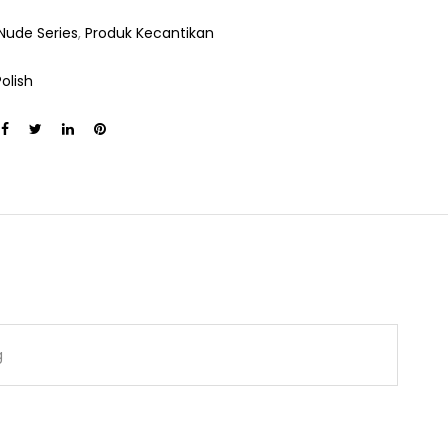
Nude Series
,
Produk Kecantikan
Polish
g