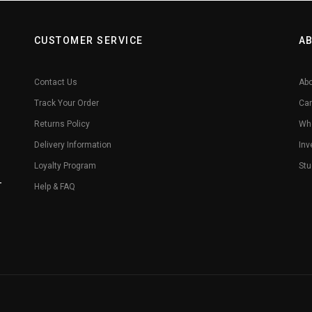
CUSTOMER SERVICE
A
Contact Us
Abo
Track Your Order
Car
Returns Policy
Whe
Delivery Information
Inv
Loyalty Program
Stu
-
Help & FAQ