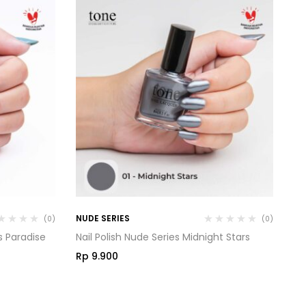
NUDE SERIES
MI
(0)
(0)
’s Paradise
Nail Polish Nude Series Midnight Stars
Na
Rp
9.900
R