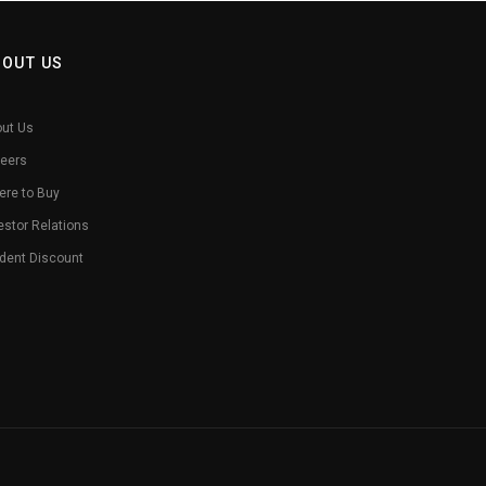
BOUT US
ut Us
eers
re to Buy
estor Relations
dent Discount