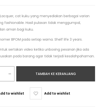
 Lacquer, cat kuku yang menyediakan berbagai varian
g fashionable. Hasil pulasan tidak menggumpal,
an aman bagi kuku.
nomer BPOM pada setiap warna. Shelf life 3 years.
tuk sertakan video ketika unboxing pesanan jika ada
erusakan pada barang agar tidak terjadi kesalahpahaman.
TAMBAH KE KERANJANG
dd to wishlist
Add to wishlist