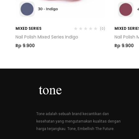
MIXED SERIES
MIXED SERIE
(0)
(0)
Nail Polish Mixed Series Indigo
Nail Polish 
Rp
9.900
Rp
9.900
Tone adalah sebuah brand kecantikan dan
kesehatan yang mengutamakan kualitas dengan
harga terjangkau. Tone, Embellish The Future.