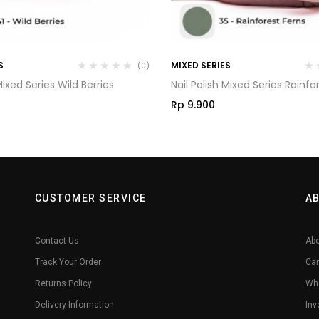
S
MIXED SERIES
(0)
Mixed Series Wild Berries
Nail Polish Mixed Series Rainfo
Rp
9.900
CUSTOMER SERVICE
A
Contact Us
Abo
Track Your Order
Car
Returns Policy
Whe
Delivery Information
Inv