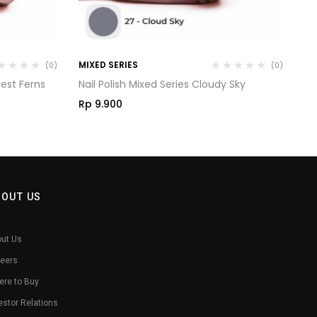
MIXED SERIES
MI
(0)
(0)
rest Ferns
Nail Polish Mixed Series Cloudy Sky
Na
Rp
9.900
R
BOUT US
ut Us
eers
re to Buy
estor Relations