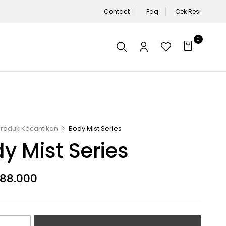
Contact
Faq
Cek Resi
0
Produk Kecantikan
Body Mist Series
y Mist Series
88.000