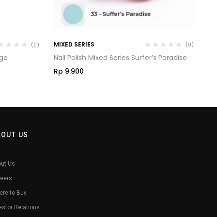
MIXED SERIES
MI
(0)
(0)
ngo
Nail Polish Mixed Series Surfer’s Paradise
Na
Rp
9.900
R
BOUT US
ut Us
eers
re to Buy
estor Relations