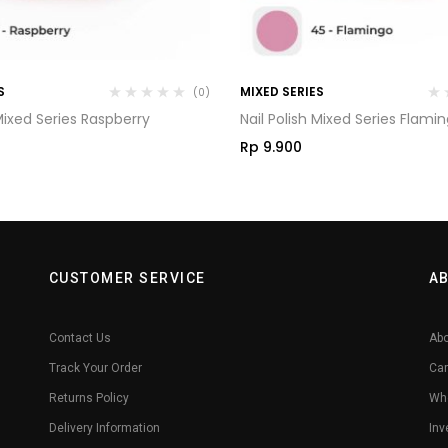
S
MIXED SERIES
(0)
 Mixed Series Raspberry
Nail Polish Mixed Series Flami
Rp
9.900
CUSTOMER SERVICE
A
Contact Us
Abo
Track Your Order
Car
Returns Policy
Whe
Delivery Information
Inv