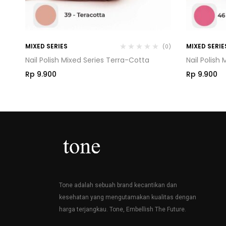
MIXED SERIES
MIXED SERIE
(0)
(0)
Nail Polish Mixed Series Terra-Cotta
Nail Polish
Rp
9.900
Rp
9.900
Tone adalah sebuah brand kecantikan dan
kesehatan yang mengutamakan kualitas dengan
harga terjangkau. Tone, Embellish The Future.