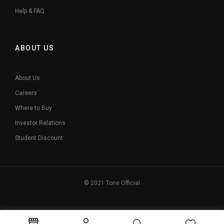
Help & FAQ
ABOUT US
About Us
Careers
Where to Buy
Investor Relations
Student Discount
© 2021 Tone Official