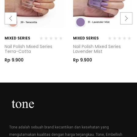
MIXED SERIES
MIXED SERIES
Nail Polish Mixed Series
Nail Polish Mixed Series
Terra-Cotta
Lavender Mist
Rp
9.900
Rp
9.900
Tone adalah sebuah brand kecantikan dan kesehatan yang
mengutamakan kualitas dengan harga terjangkau. Tone, Embellish